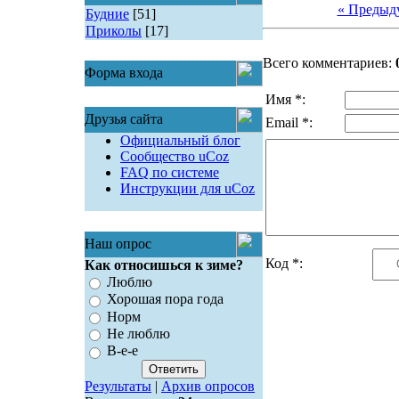
« Предыд
Будние
[51]
Приколы
[17]
Всего комментариев:
Форма входа
Имя *:
Друзья сайта
Email *:
Официальный блог
Сообщество uCoz
FAQ по системе
Инструкции для uCoz
Наш опрос
Код *:
Как относишься к зиме?
Люблю
Хорошая пора года
Норм
Не люблю
В-е-е
Результаты
|
Архив опросов