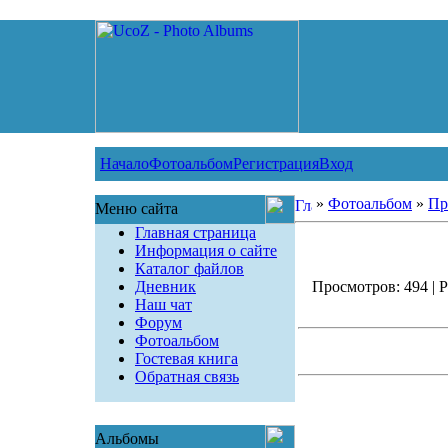
Начало
Фотоальбом
Регистрация
Вход
»
Фотоальбом
»
Пр
Меню сайта
Главная страница
Информация о сайте
Каталог файлов
Дневник
Просмотров: 494 | Р
Наш чат
Форум
Фотоальбом
Гостевая книга
Обратная связь
Альбомы