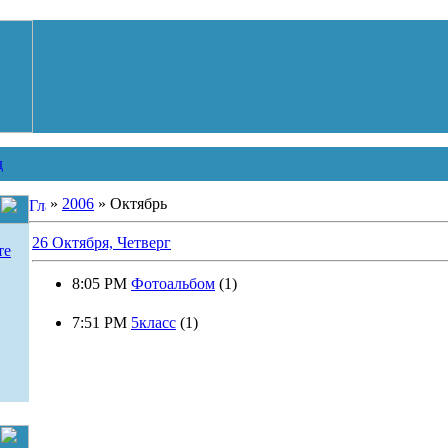
д
»
2006
»
Октябрь
26 Октября, Четверг
те
8:05 PM
Фотоальбом
(1)
7:51 PM
5класс
(1)