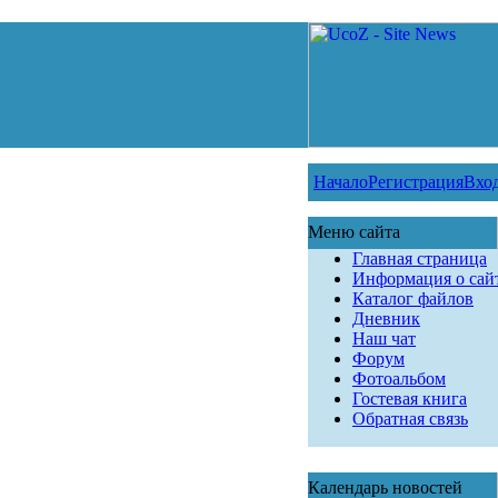
Начало
Регистрация
Вхо
Меню сайта
Главная страница
Информация о сай
Каталог файлов
Дневник
Наш чат
Форум
Фотоальбом
Гостевая книга
Обратная связь
Календарь новостей