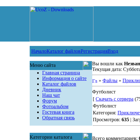
Начало
Каталог файлов
Регистрация
Вход
Вы вошли как
Незван
Меню сайта
Текущая дата: Суббота
Главная страница
Информация о сайте
»
Файлы
»
Приклю
Каталог файлов
Дневник
Футболист
Наш чат
[
Скачать с сервера
(75
Форум
Футболист
Фотоальбом
Гостевая книга
Категория:
Приключе
Обратная связь
Просмотров:
635
| За
Категории каталога
Всего комментариев: