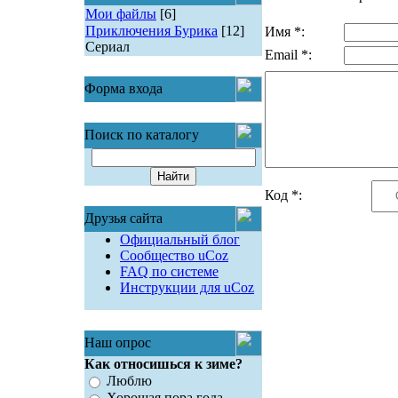
Мои файлы
[6]
Приключения Бурика
[12]
Имя *:
Сериал
Email *:
Форма входа
Поиск по каталогу
Код *:
Друзья сайта
Официальный блог
Сообщество uCoz
FAQ по системе
Инструкции для uCoz
Наш опрос
Как относишься к зиме?
Люблю