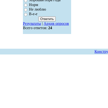
Хорошая пора года
Норм
Не люблю
В-е-е
Результаты
|
Архив опросов
Всего ответов:
24
Констру